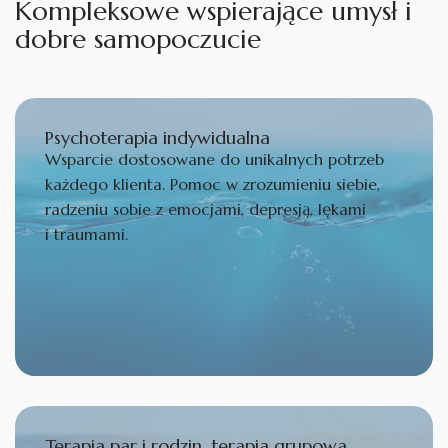
K
o
m
p
l
e
k
s
o
w
e
w
s
p
i
e
r
a
j
ą
c
e
u
m
y
s
ł
i
d
o
b
r
e
s
a
m
o
p
o
c
z
u
c
i
e
Psychoterapia indywidualna
Wsparcie dostosowane do unikalnych potrzeb
każdego klienta. Pomoc w zrozumieniu siebie,
radzeniu sobie z emocjami, depresją, lękami
i traumami.
Terapia par i rodzin, terapia grupowa