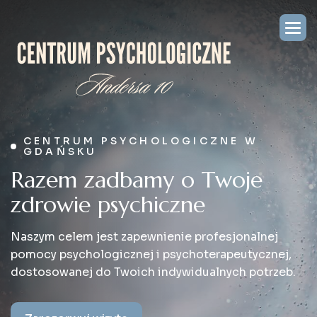
CENTRUM PSYCHOLOGICZNE W
GDAŃSKU
R
a
z
e
m
z
a
d
b
a
m
y
o
T
w
o
j
e
z
d
r
o
w
i
e
p
s
y
c
h
i
c
z
n
e
Naszym celem jest zapewnienie profesjonalnej
pomocy psychologicznej i psychoterapeutycznej,
dostosowanej do Twoich indywidualnych potrzeb.