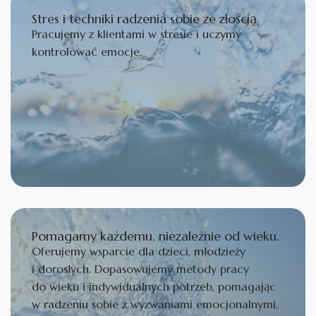
Stres i techniki radzenia sobie ze złością
Pracujemy z klientami w stresie i uczymy
kontrolować emocje.
Pomagamy każdemu, niezależnie od wieku.
Oferujemy wsparcie dla dzieci, młodzieży
i dorosłych. Dopasowujemy metody pracy
do wieku i indywidualnych potrzeb, pomagając
w radzeniu sobie z wyzwaniami emocjonalnymi,