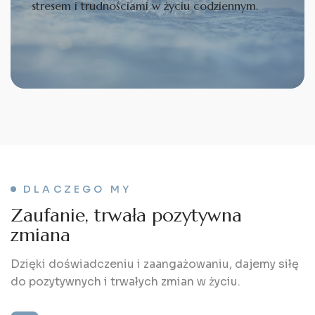
stresem i trudnościami w życiu codziennym.
DLACZEGO MY
Z
a
u
f
a
n
i
e
,
t
r
w
a
ł
a
p
o
z
y
t
y
w
n
a
z
m
i
a
n
a
Dzięki doświadczeniu i zaangażowaniu, dajemy siłę
do pozytywnych i trwałych zmian w życiu.