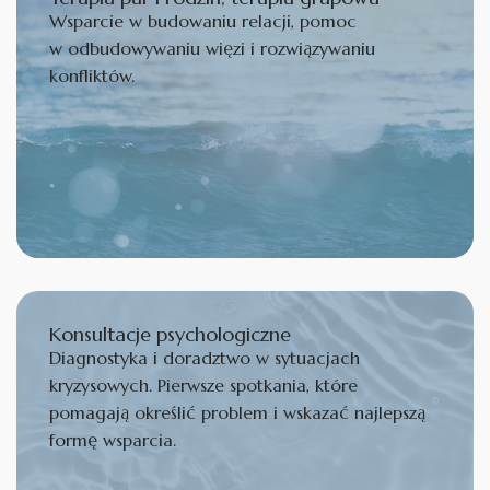
Wsparcie w budowaniu relacji, pomoc
w odbudowywaniu więzi i rozwiązywaniu
konfliktów.
Konsultacje psychologiczne
Diagnostyka i doradztwo w sytuacjach
kryzysowych. Pierwsze spotkania, które
pomagają określić problem i wskazać najlepszą
formę wsparcia.