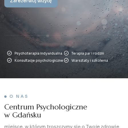
Zarezerwuj wizytę
Psychoterapia indywidualna
Terapia par i rodzin
Konsultacje psychologiczne
Warsztaty i szkolenia
O NAS
C
e
n
t
r
u
m
P
s
y
c
h
o
l
o
g
i
c
z
n
e
w
G
d
a
ń
s
k
u
miejsce, w którym troszczymy się o Twoje zdrowie